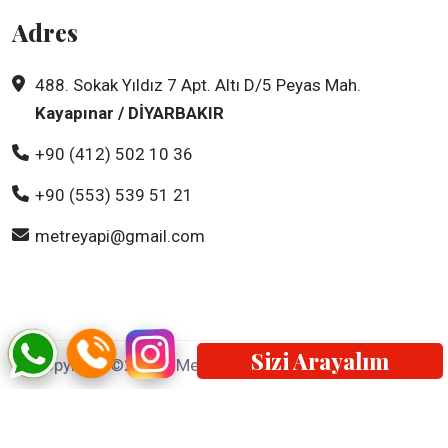
Adres
488. Sokak Yıldız 7 Apt. Altı D/5 Peyas Mah.
Kayapınar / DİYARBAKIR
+90 (412) 502 10 36
+90 (553) 539 51 21
metreyapi@gmail.com
Sizi Arayalım
Copyright ©2025 | Metre Karot tüm hakları saklıdır.