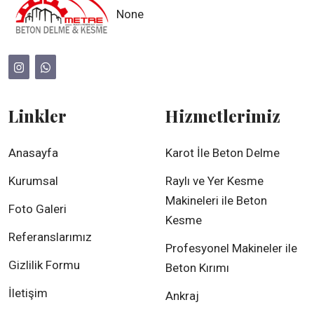
None
adlandırdığımız makineyi
icat etmişlerdir.Hiçbir
şekilde darbe vermeden,
Demir donatılı ve
donatısız zeminde, 45º-
Linkler
Hizmetlerimiz
90º lık açılarla , Q20 çap
Q700 çap arası, 600 cm
Anasayfa
Karot İle Beton Delme
derinliğe kadar delim
yapılabilmektedir. Sonuç
Kurumsal
Raylı ve Yer Kesme
itibariyle KAROT kelimesi
Makineleri ile Beton
Foto Galeri
denince, akla ilk gelen
Kesme
sözlük anlamı beton
Referanslarımız
Profesyonel Makineler ile
delme, beton kesme
Gizlilik Formu
Beton Kırımı
makineleri ve
uygulamaları akla
İletişim
Ankraj
gelmektedir.