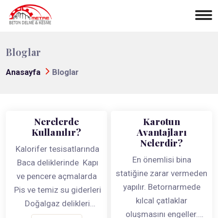
Bloglar
Anasayfa
Bloglar
Nerelerde
Karotun
Kullanılır?
Avantajları
Nelerdir?
Kalorifer tesisatlarında
En önemlisi bina
Baca deliklerinde Kapı
statiğine zarar vermeden
ve pencere açmalarda
yapılır. Betornarmede
Pis ve temiz su giderleri
kılcal çatlaklar
Doğalgaz delikleri
oluşmasını engeller.
Havalandırma,asansör,